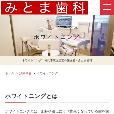
t
o
g
g
l
e
n
a
ホワイトニング
v
i
g
a
t
i
o
ホワイトニング｜福岡市東区三苫の歯医者－みとま歯科
n
ホーム
診療内容
ホワイトニング
ホワイトニングとは
ホワイトニングとは、加齢や遺伝により黄色くなっている歯を歯